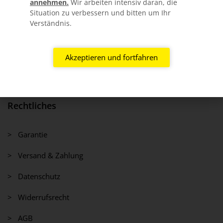
annehmen.
Wir arbeiten intensiv daran, die
> Dachneigung
Situation zu verbessern und bitten um Ihr
Verständnis.
> Montageanleitungen
> Blog
Akzeptieren und fortfahren
> Kontakt
Rechtliches
> Garantie
> Versand & Zahlung
> Datenschutz
> Widerrufsrecht
> AGB