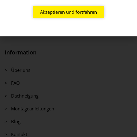
Akzeptieren und fortfahren
Information
> Über uns
> FAQ
> Dachneigung
> Montageanleitungen
> Blog
> Kontakt