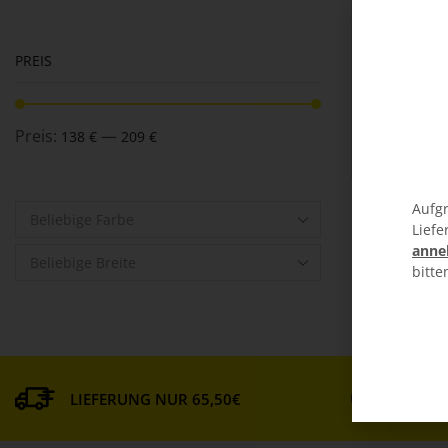
PREIS
Preis:
—
138 €
209 €
Aufgr
Beliebige Farbe
Liefe
anne
Beliebige Breite
bitte
MATE
LIEFERUNG NUR 65,50€