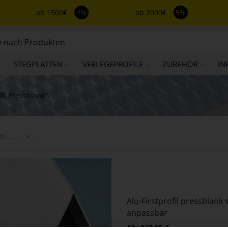
ab 1500€
4%
ab 2000€
5%
STEGPLATTEN
VERLEGEPROFILE
ZUBEHÖR
IN
fil Pressblank“
Alu-Firstprofil pressblank
anpassbar
Ab:
138,15
€