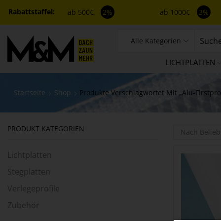
ab 500€
2%
ab 1000€
3%
Alle Kategorien
LICHTPLATTEN
Startseite
Shop
Produkte Verschlagwortet Mit „Alu-Firstpro
PRODUKT KATEGORIEN
Lichtplatten
Stegplatten
Verlegeprofile
Zubehör