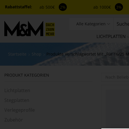
ab 500€
2%
ab 1000€
3%
Alle Kategorien
LICHTPLATTEN
Startseite
Shop
Produkte Verschlagwortet Mit „für 16/25 
PRODUKT KATEGORIEN
Lichtplatten
Stegplatten
Verlegeprofile
Zubehör