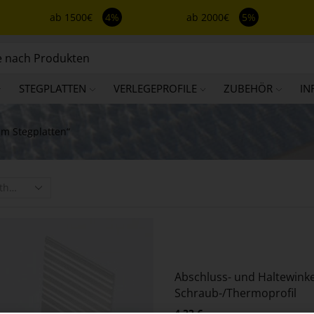
ab 1500€
4%
ab 2000€
5%
STEGPLATTEN
VERLEGEPROFILE
ZUBEHÖR
IN
Mm Stegplatten“
Abschluss- und Haltewinke
Schraub-/Thermoprofil
4,33
€