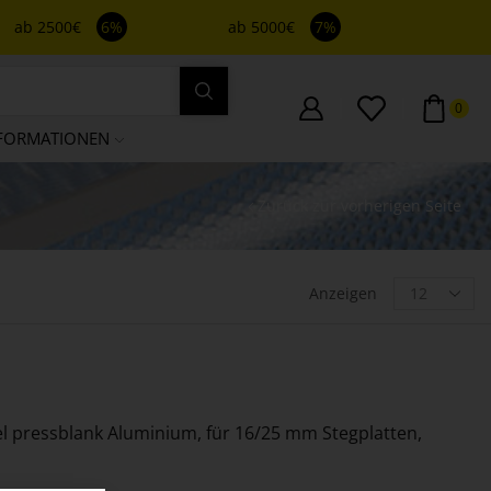
ab 2500€
6%
ab 5000€
7%
0
FORMATIONEN
Zurück zur vorherigen Seite
Anzeigen
l pressblank Aluminium, für 16/25 mm Stegplatten,