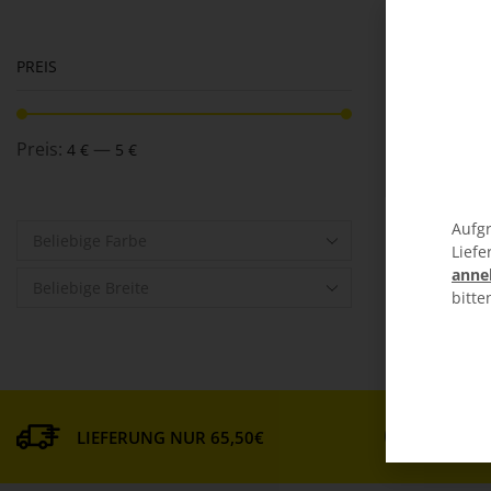
PREIS
Preis:
—
4 €
5 €
Aufgr
Beliebige Farbe
Liefe
anne
Beliebige Breite
bitte
MATE
LIEFERUNG NUR 65,50€