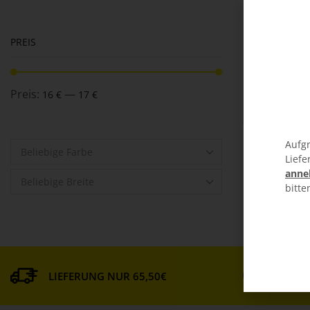
PREIS
Preis:
—
16 €
17 €
Aufgr
Beliebige Farbe
Liefe
anne
Beliebige Breite
bitte
MATE
LIEFERUNG NUR 65,50€