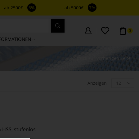
ab 2500€
6%
ab 5000€
7%
0
FORMATIONEN
Zurück zur vorherigen Seite
Anzeigen
 HSS, stufenlos