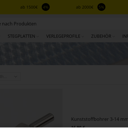
ab 1500€
4%
ab 2000€
5%
STEGPLATTEN
VERLEGEPROFILE
ZUBEHÖR
IN
Kunststoffbohrer 3-14 mm
16,90
€