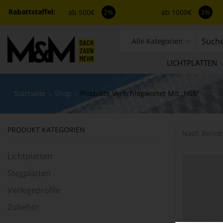
ab 500€
2%
ab 1000€
3%
Alle Kategorien
LICHTPLATTEN
Startseite
Shop
Produkte Verschlagwortet Mit „HSS“
PRODUKT KATEGORIEN
Lichtplatten
Stegplatten
Verlegeprofile
Zubehör