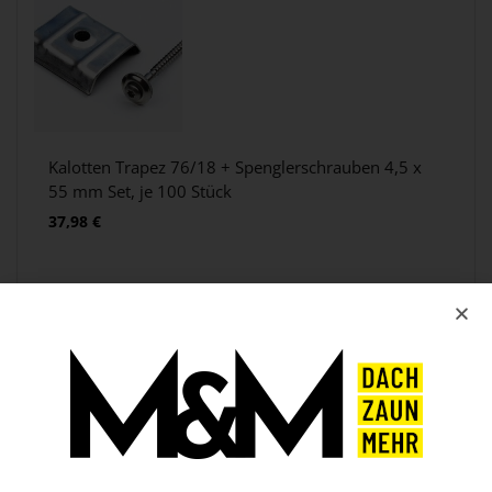
Kalotten Trapez 76/18 + Spenglerschrauben 4,5 x
55 mm Set, je 100 Stück
37,98
€
LIEFERUNG NUR 65,50€
MATERIAL GARANTIEN