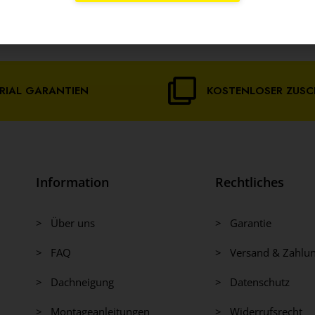
RIAL GARANTIEN
KOSTENLOSER ZUSC
Information
Rechtliches
> Über uns
> Garantie
> FAQ
> Versand & Zahlu
> Dachneigung
> Datenschutz
> Montageanleitungen
> Widerrufsrecht