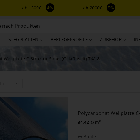
ab 1500€
4%
ab 2000€
5%
STEGPLATTEN
VERLEGEPROFILE
ZUBEHÖR
IN
 Wellplatte C-Struktur Sinus (gekräuselt) 76/18“
Polycarbonat Wellplatte C-
34,42
€
/m²
Breite