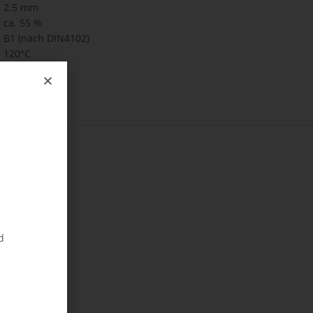
2,5 mm
ca. 55 %
B1 (nach DIN4102)
120°C
d