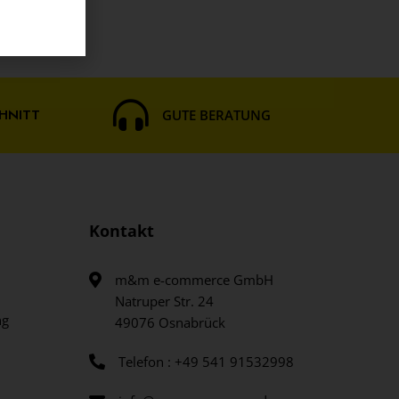
HNITT
GUTE BERATUNG
Kontakt
m&m e-commerce GmbH
Natruper Str. 24
ng
49076 Osnabrück
Telefon : +49 541 91532998