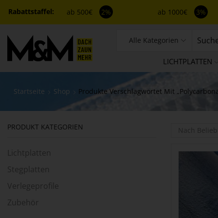
ab 500€
2%
ab 1000€
3%
Alle Kategorien
LICHTPLATTEN
Startseite
Shop
Produkte Verschlagwortet Mit „Polycarbonat
PRODUKT KATEGORIEN
Lichtplatten
Stegplatten
Verlegeprofile
Zubehör