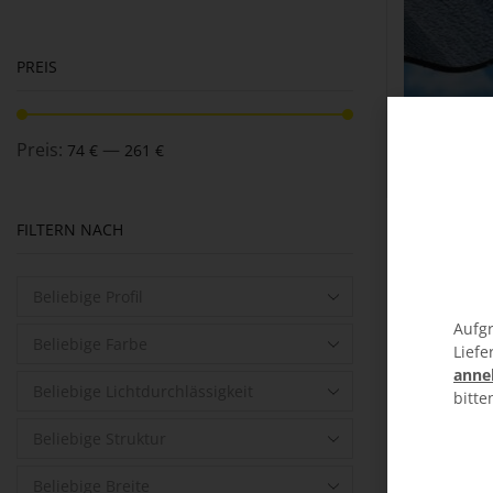
PREIS
Preis:
—
74 €
261 €
FILTERN NACH
Beliebige Profil
Aufgr
Beliebige Farbe
Liefe
anne
Beliebige Lichtdurchlässigkeit
bitte
Beliebige Struktur
Beliebige Breite