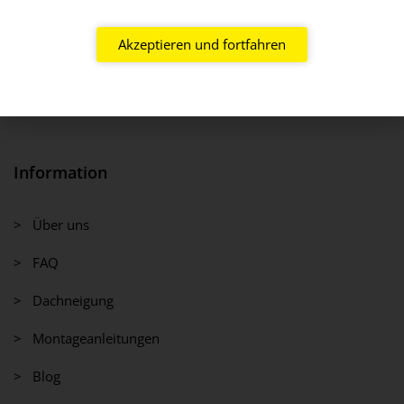
Akzeptieren und fortfahren
Information
> Über uns
> FAQ
> Dachneigung
> Montageanleitungen
> Blog