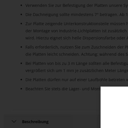
Verwenden Sie zur Befestigung der Platten unsere 
Die Dachneigung sollte mindestens 7° betragen. Ab 1
Zur Platte zeigende Unterkonstruktionsteile müssen h
der Montage von Industrie-Lichtplatten ist zusätzlich
wird. Hierzu eignet sich helle Dispersionsfarbe oder 
Falls erforderlich, nutzen Sie zum Zuschneiden der 
die Platten leicht schneiden. Achtung: während des Sc
Bei Platten von bis zu 3 m Länge sollten alle Befes
vergrößert sich um 1 mm je zusätzlichen Meter Länge
Die Platten dürfen nur auf einer Laufbohle betreten
Beachten Sie stets die Lager- und Montageanweisung
Beschreibung