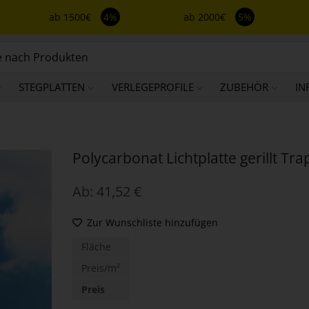
ab 1500€
4%
ab 2000€
5%
STEGPLATTEN
VERLEGEPROFILE
ZUBEHÖR
IN
e
Polycarbonat Lichtplatte gerillt Tra
Ab:
41,52
€
Zur Wunschliste hinzufügen
Fläche
Preis/m²
Preis