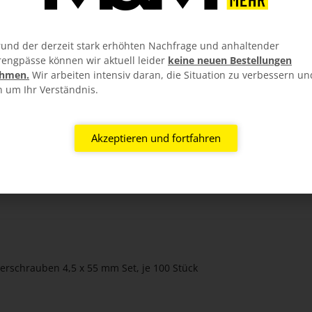
und der derzeit stark erhöhten Nachfrage und anhaltender
rengpässe können wir aktuell leider
keine neuen Bestellungen
hmen.
Wir arbeiten intensiv daran, die Situation zu verbessern un
n um Ihr Verständnis.
Akzeptieren und fortfahren
nd 76/18 u. 70/18 100 Stück
erschrauben 4,5 x 55 mm Set, je 100 Stück