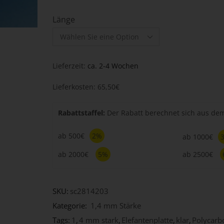
Länge
Lieferzeit:
ca. 2-4 Wochen
Lieferkosten: 65,50€
Rabattstaffel:
Der Rabatt berechnet sich aus d
ab 500€
2%
ab 1000€
ab 2000€
5%
ab 2500€
SKU:
sc2814203
Kategorie:
1,4 mm Stärke
Tags:
1
,
4 mm stark
,
Elefantenplatte
,
klar
,
Polycarbo