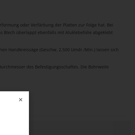
erformung oder Verfärbung der Platten zur Folge hat. Bei
as Blech überlappt ebenfalls mit Aluklebefolie abgeklebt
chen Handkreissäge (Geschw. 2.500 Umdr./Min.) lassen sich
r Durchmesser des Befestigungsschaftes. Die Bohrweite