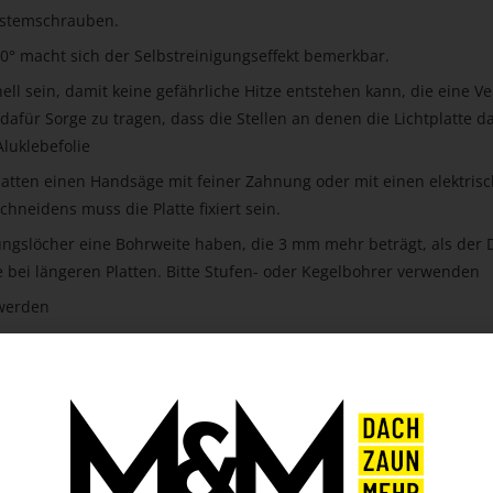
Systemschrauben.
0° macht sich der Selbstreinigungseffekt bemerkbar.
ell sein, damit keine gefährliche Hitze entstehen kann, die eine V
 dafür Sorge zu tragen, dass die Stellen an denen die Lichtplatte d
Aluklebefolie
Platten einen Handsäge mit feiner Zahnung oder mit einen elektris
hneidens muss die Platte fixiert sein.
tigungslöcher eine Bohrweite haben, die 3 mm mehr beträgt, als de
 bei längeren Platten. Bitte Stufen- oder Kegelbohrer verwenden
 werden
en des Herstellers!