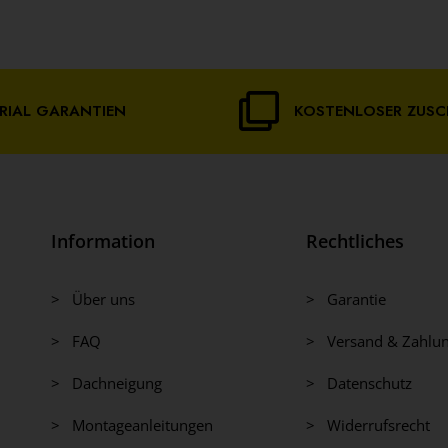
RIAL GARANTIEN
KOSTENLOSER ZUSC
Information
Rechtliches
> Über uns
> Garantie
> FAQ
> Versand & Zahlu
> Dachneigung
> Datenschutz
> Montageanleitungen
> Widerrufsrecht