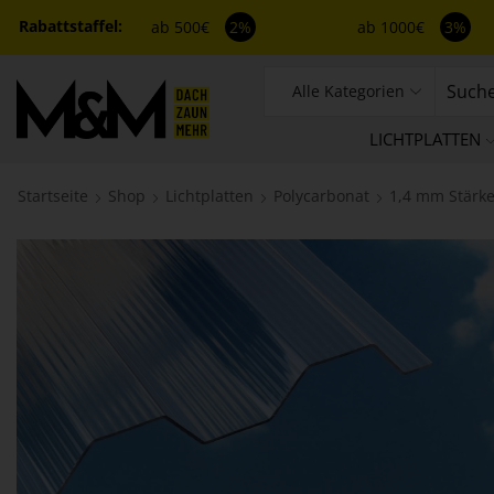
ab 500€
2%
ab 1000€
3%
Alle Kategorien
LICHTPLATTEN
Startseite
Shop
Lichtplatten
Polycarbonat
1,4 mm Stärk