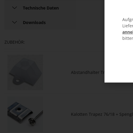
Technische Daten
Aufgr
Downloads
Liefe
anne
bitte
ZUBEHÖR:
Abstandhalter Trapez Spundwa
Kalotten Trapez 76/18 + Spengl