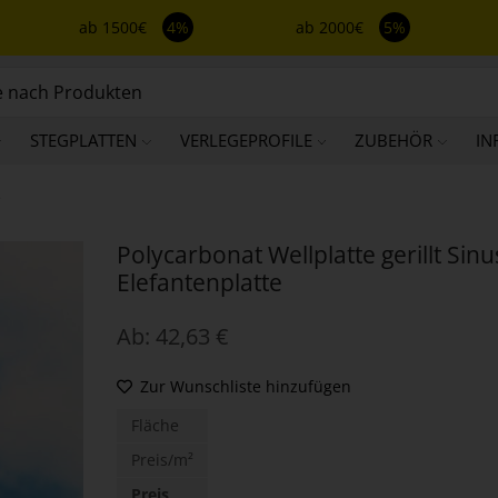
ab 1500€
4%
ab 2000€
5%
STEGPLATTEN
VERLEGEPROFILE
ZUBEHÖR
IN
e
Polycarbonat Wellplatte gerillt Sinu
Elefantenplatte
Ab:
42,63
€
Zur Wunschliste hinzufügen
Fläche
Preis/m²
Preis