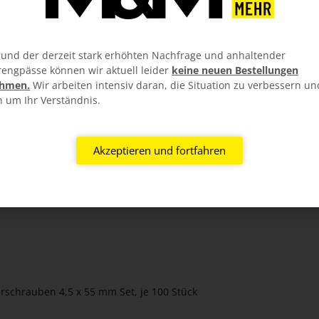
und der derzeit stark erhöhten Nachfrage und anhaltender
rengpässe können wir aktuell leider
keine neuen Bestellungen
hmen.
Wir arbeiten intensiv daran, die Situation zu verbessern un
n um Ihr Verständnis.
Akzeptieren und fortfahren
Stück (nicht für Acrylplatten geeignet)
erschrauben 4,5 x 55 mm Set, je 100 Stück