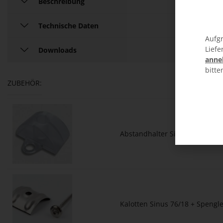
Beschreibung
Technische Daten
Aufgr
Liefe
Downloads
anne
bitte
ZUBEHÖR:
Abstandhalter Sinus 76/18 100 
Kalotten Sinus 76/18 + Spengl