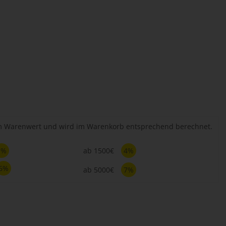
em Warenwert und wird im Warenkorb entsprechend berechnet.
3%
ab 1500€
4%
6%
ab 5000€
7%