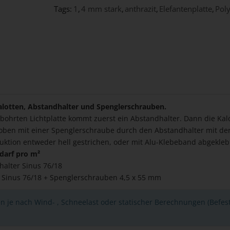
Tags:
1
,
4 mm stark
,
anthrazit
,
Elefantenplatte
,
Poly
lotten, Abstandhalter und Spenglerschrauben.
bohrten Lichtplatte kommt zuerst ein Abstandhalter. Dann die Kalo
 oben mit einer Spenglerschraube durch den Abstandhalter mit der
uktion entweder hell gestrichen, oder mit Alu-Klebeband abgekleb
darf pro m²
halter Sinus 76/18
n Sinus 76/18 + Spenglerschrauben 4,5 x 55 mm
n je nach Wind- , Schneelast oder statischer Berechnungen (Befes