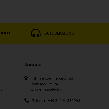
HNITT
GUTE BERATUNG
Kontakt
m&m e-commerce GmbH
Natruper Str. 24
ng
49076 Osnabrück
Telefon : +49 541 91532998