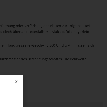
erformung oder Verfärbung der Platten zur Folge hat. Bei
as Blech überlappt ebenfalls mit Aluklebefolie abgeklebt
chen Handkreissäge (Geschw. 2.500 Umdr./Min.) lassen sich
r Durchmesser des Befestigungsschaftes. Die Bohrweite