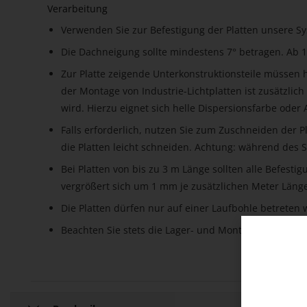
Verarbeitung
Verwenden Sie zur Befestigung der Platten unsere 
Die Dachneigung sollte mindestens 7° betragen. Ab 1
Zur Platte zeigende Unterkonstruktionsteile müssen h
der Montage von Industrie-Lichtplatten ist zusätzlich
wird. Hierzu eignet sich helle Dispersionsfarbe oder 
Falls erforderlich, nutzen Sie zum Zuschneiden der 
die Platten leicht schneiden. Achtung: während des Sc
Bei Platten von bis zu 3 m Länge sollten alle Befes
vergrößert sich um 1 mm je zusätzlichen Meter Länge
Die Platten dürfen nur auf einer Laufbohle betreten
Beachten Sie stets die Lager- und Montageanweisung