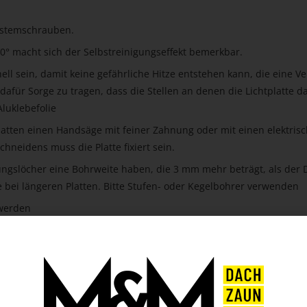
Systemschrauben.
0° macht sich der Selbstreinigungseffekt bemerkbar.
ell sein, damit keine gefährliche Hitze entstehen kann, die eine V
 dafür Sorge zu tragen, dass die Stellen an denen die Lichtplatte d
Aluklebefolie
Platten einen Handsäge mit feiner Zahnung oder mit einen elektris
hneidens muss die Platte fixiert sein.
tigungslöcher eine Bohrweite haben, die 3 mm mehr beträgt, als de
 bei längeren Platten. Bitte Stufen- oder Kegelbohrer verwenden
 werden
en des Herstellers!