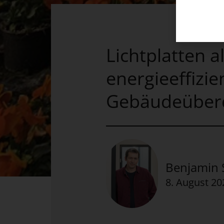
Lichtplatten a
energieeffizie
Gebäudeüber
Benjamin S
8. August 20