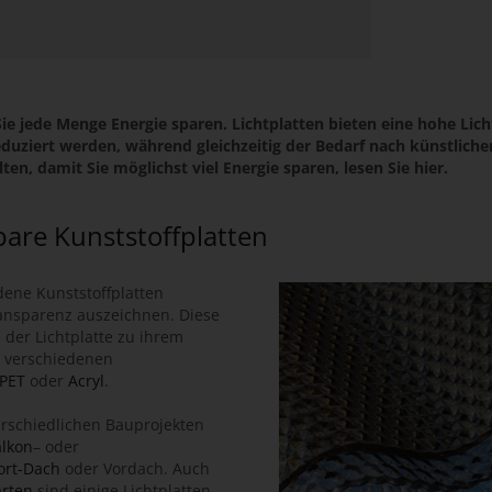
Sie jede Menge Energie sparen. Lichtplatten bieten eine hohe Lich
iert werden, während gleichzeitig der Bedarf nach künstlicher 
lten, damit Sie möglichst viel Energie sparen, lesen Sie hier.
zbare Kunststoffplatten
dene Kunststoffplatten
ransparenz auszeichnen. Diese
e der Lichtplatte zu ihrem
s verschiedenen
PET
oder
Acryl
.
erschiedlichen Bauprojekten
lkon
– oder
ort-Dach
oder Vordach. Auch
ärten
sind einige Lichtplatten