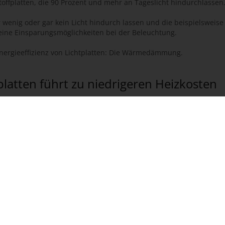
offplatten, die 90 Prozent und mehr an Tageslicht hindurchlassen
hr wenig oder gar kein Licht hindurch lassen und die beispielsweise
 keine Einsparungsmöglichkeiten bei der Beleuchtung.
Energieeffizienz von Lichtplatten: Die Wärmedämmung.
tten führt zu niedrigeren Heizkosten
ämmenden Effekts dafür, dass Energie gespart werden kann. Lich
ist zum Beispiel bei einem Wintergarten der Fall. Je besser die 
d die Heizkosten.
ut, sorgen sie für eine Wärmedämmung des Innenraums. Als Faustre
ten im Vergleich zu Stegplatten
Onlineshop auch
Stegplatten aus Kunststoff
. Diese bieten aufgrund
htplatten. Ob Steg- oder Lichtplatten für Ihr Bauprojekt besser gee