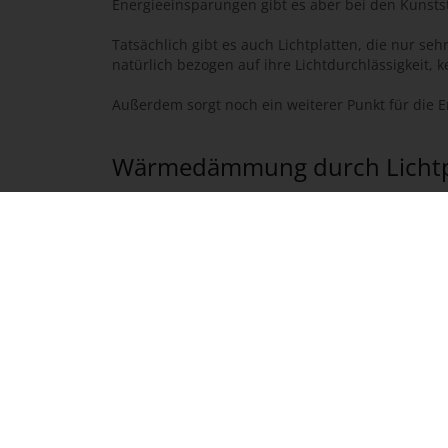
Energieeinsparungen gibt es aber bei den Kunstst
Tatsächlich gibt es auch Lichtplatten, die nur se
natürlich bezogen auf ihre Lichtdurchlässigkeit,
Außerdem sorgt noch ein weiterer Punkt für die 
Wärmedämmung durch Lichtpla
Lichtplatten sorgen auch aufgrund ihres wärmed
Innenräume zu umbauen, die beheizt werden. Das 
eine Wärmeisolierung sorgen, desto niedriger sin
Werden Lichtplatten aus Kunststoff korrekt verba
Lichtplatte ist, desto besser isoliert sie auch.
Wärmeisolierung von Lichtplat
Neben Lichtplatten finden Sie in unserem m&m 
vielen Fällen eine höhere Wärmeisolierung als Lic