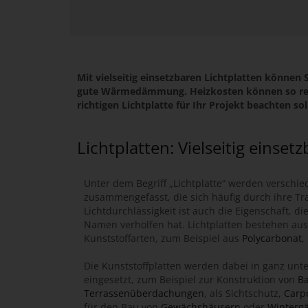
Mit vielseitig einsetzbaren Lichtplatten können 
gute Wärmedämmung. Heizkosten können so reduz
richtigen Lichtplatte für Ihr Projekt beachten sol
Lichtplatten: Vielseitig einset
Unter dem Begriff „Lichtplatte“ werden verschie
zusammengefasst, die sich häufig durch ihre T
Lichtdurchlässigkeit ist auch die Eigenschaft, di
Namen verholfen hat. Lichtplatten bestehen au
Kunststoffarten, zum Beispiel aus
Polycarbonat
,
Die Kunststoffplatten werden dabei in ganz unt
eingesetzt, zum Beispiel zur Konstruktion von
Ba
Terrassenüberdachungen
, als Sichtschutz,
Carp
für den Bau von
Gewächshäusern
oder
Winterg