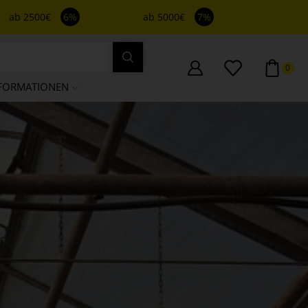
ab 2500€
6%
ab 5000€
7%
0
FORMATIONEN