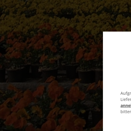
Aufgr
Liefe
anne
bitte