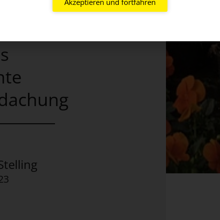
Akzeptieren und fortfahren
ls
nte
dachung
telling
23