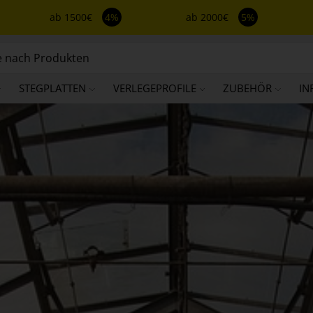
ab 1500€
4%
ab 2000€
5%
STEGPLATTEN
VERLEGEPROFILE
ZUBEHÖR
IN