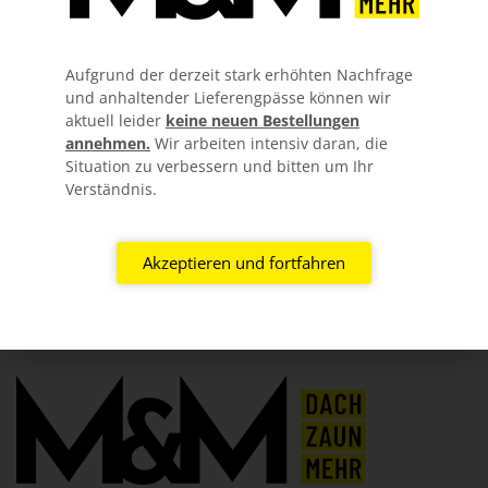
LIEFERUNG NUR 65,50€
Aufgrund der derzeit stark erhöhten Nachfrage
und anhaltender Lieferengpässe können wir
MATERIAL GARANTIEN
aktuell leider
keine neuen Bestellungen
annehmen.
Wir arbeiten intensiv daran, die
Situation zu verbessern und bitten um Ihr
KOSTENLOSER ZUSCHNITT
Verständnis.
GUTE BERATUNG
Akzeptieren und fortfahren