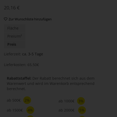
20,16
€
Zur Wunschliste hinzufügen
Fläche
Preis/m²
Preis
Lieferzeit:
ca. 3-5 Tage
Lieferkosten: 65,50€
Rabattstaffel:
Der Rabatt berechnet sich aus dem
Warenwert und wird im Warenkorb entsprechend
berechnet.
ab 500€
2%
ab 1000€
3%
ab 1500€
4%
ab 2000€
5%