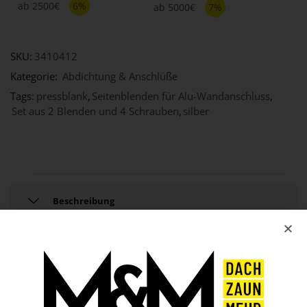
ab 2500€
6%
ab 5000€
7%
SKU:
3410412
Kategorie:
Abdichtung & Anschlüße
Tags:
pressblank
,
Seitenblenden für Alu-Wandanschluss
,
Set aus 2 Blenden und 4 Schrauben
,
silber
Beschreibung
Technische Daten